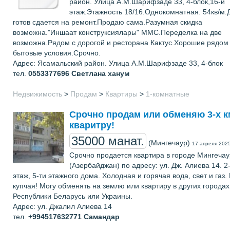
район. Улица А.М.Шарифзаде 33, 4-блок,16-й
этаж.Этажность 18/16.Однокомнатная. 54кв/м.
готов сдается на ремонт.Продаю сама.Разумная скидка
возможна."Иншаат конструксиялары" ММС.Переделка на две
возможна.Рядом с дорогой и ресторана Кактус.Хорошие рядом
бытовые условия.Срочно.
Адрес: Ясамальский район. Улица А.М.Шарифзаде 33, 4-блок
тел.
0553377696
Светлана ханум
Недвижимость
>
Продам
>
Квартиры
>
1-комнатные
Срочно продам или обменяю 3-х к
кваритру!
35000 манат.
(Мингечаур)
17 апреля 202
Срочно продается квартира в городе Мингечау
(Азербайджан) по адресу: ул. Дж. Алиева 14. 2
этаж, 5-ти этажного дома. Холодная и горячая вода, свет и газ.
купчая! Могу обменять на землю или квартиру в других городах
Республики Беларусь или Украины.
Адрес: ул. Джалил Алиева 14
тел.
+994517632771
Самандар