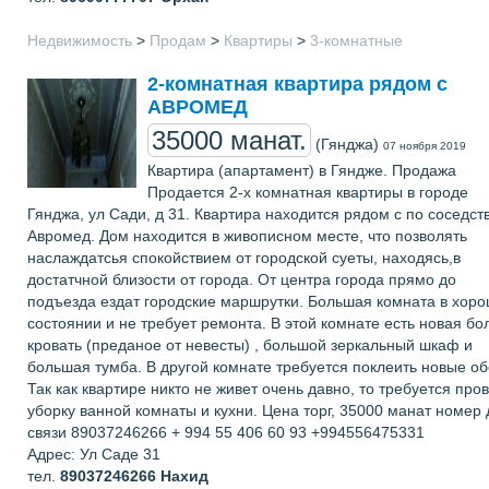
Недвижимость
>
Продам
>
Квартиры
>
3-комнатные
2-комнатная квартира рядом с
АВРОМЕД
35000 манат.
(Гянджа)
07 ноября 2019
Квартира (апартамент) в Гяндже. Продажа
Продается 2-х комнатная квартиры в городе
Гянджа, ул Сади, д 31. Квартира находится рядом с по соседств
Авромед. Дом находится в живописном месте, что позволять
наслаждатсья спокойствием от городской суеты, находясь,в
достатчной близости от города. От центра города прямо до
подъезда ездат городские маршрутки. Большая комната в хор
состоянии и не требует ремонта. В этой комнате есть новая б
кровать (преданое от невесты) , большой зеркальный шкаф и
большая тумба. В другой комнате требуется поклеить новые об
Так как квартире никто не живет очень давно, то требуется про
уборку ванной комнаты и кухни. Цена торг, 35000 манат номер 
связи 89037246266 + 994 55 406 60 93 +994556475331
Адрес: Ул Саде 31
тел.
89037246266
Нахид