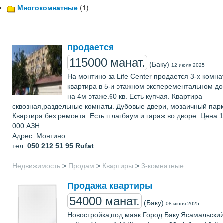
Многокомнатные
(1)
продается
115000 манат.
(Баку)
12 июля 2025
На монтино за Life Center продается 3-х комн
квартира в 5-и этажном эксперементальном д
на 4м этаже.60 кв. Есть купчая. Квартира
сквозная,раздельные комнаты. Дубовые двери, мозаичный парк
Квартира без ремонта. Есть шлагбаум и гараж во дворе. Цена 
000 АЗН
Адрес: Монтино
тел.
050 212 51 95
Rufat
Недвижимость
>
Продам
>
Квартиры
>
3-комнатные
Продажа квартиры
54000 манат.
(Баку)
08 июня 2025
Новостройка,под маяк.Город Баку.Ясамальски