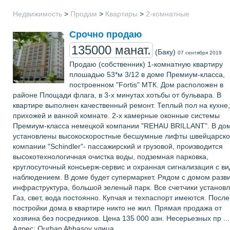
Недвижимость
>
Продам
>
Квартиры
>
2-комнатные
Срочно продаю
135000 манат.
(Баку)
07 сентября 2019
Продаю (собственник) 1-комнатную квартиру
плошадью 53*м 3/12 в доме Премиум-класса,
построенном "Fortis" МТК. Дом расположен в
районе Площади флага, в 3-х минутах хотьбы от бульвара. В
квартире выполнен качественный ремонт. Теплый пол на кухне,
прихожей и ванной комнате. 2-х камерные оконные системы
Премиум-класса немецкой компании "REHAU BRILLANT". В до
установлены высокоскоростные бесшумные лифты швейцарск
компании "Schindler"- пассажирский и грузовой, производится
высокотехнологичная очистка воды, подземная парковка,
круглосуточный консьерж-сервис и охранная сигнализация с в
наблюдением. В доме будет супермаркет. Рядом с домом разв
инфраструктура, большой зеленый парк. Все счетчики установ
Газ, свет, вода постоянно. Купчая и техпаспорт имеются. После
постройки дома в квартире никто не жил. Прямая продажа от
хозяина без посредников. Цена 135 000 азн. Несерьезных пр ...
Адрес: Qurban Abbasov улица