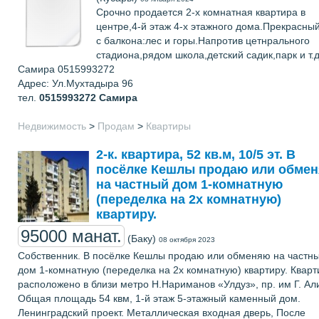
Срочно продается 2-х комнатная квартира в
центре,4-й этаж 4-х этажного дома.Прекрасны
с балкона:лес и горы.Напротив цетнрального
стадиона,рядом школа,детский садик,парк и т.
Самира 0515993272
Адрес: Ул.Мухтадыра 96
тел.
0515993272
Самира
Недвижимость
>
Продам
>
Квартиры
2-к. квартира, 52 кв.м, 10/5 эт. В
посёлке Кешлы продаю или обме
на частный дом 1-комнатную
(переделка на 2х комнатную)
квартиру.
95000 манат.
(Баку)
08 октября 2023
Собственник. В посёлке Кешлы продаю или обменяю на частн
дом 1-комнатную (переделка на 2х комнатную) квартиру. Кварт
расположено в близи метро Н.Нариманов «Улдуз», пр. им Г. Ал
Общая площадь 54 квм, 1-й этаж 5-этажный каменный дом.
Ленинградский проект. Металлическая входная дверь, После