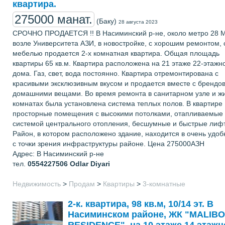
квартира.
275000 манат.
(Баку)
28 августа 2023
СРОЧНО ПРОДАЕТСЯ !! В Насиминский р-не, около метро 28 
возле Университета АЗИ, в новостройке, с хорошим ремонтом, 
мебелью продается 2-х комнатная квартира. Общая площадь
квартиры 65 кв.м. Квартира расположена на 21 этаже 22-этажн
дома. Газ, свет, вода постоянно. Квартира отремонтирована с
красивыми эксклюзивным вкусом и продается вместе с брендо
домашними вещами. Во время ремонта в санитарном узле и ж
комнатах была установлена система теплых полов. В квартире
просторные помещения с высокими потолками, отапливаемые
системой центрального отопления, бесшумные и быстрые лиф
Район, в котором расположено здание, находится в очень удо
с точки зрения инфраструктуры районе. Цена 275000АЗН
Адрес: В Насиминский р-не
тел.
0554227506
Odlar Diyаri
Недвижимость
>
Продам
>
Квартиры
>
3-комнатные
2-к. квартира, 98 кв.м, 10/14 эт. В
Насиминском районе, ЖК "MALIBO
RESIDENCE", на 10 этаже 14 этажн