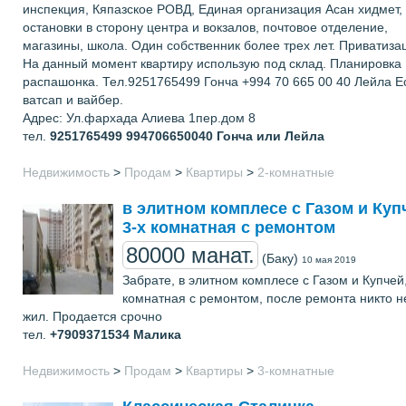
инспекция, Кяпазское РОВД, Единая организация Асан хидмет,
остановки в сторону центра и вокзалов, почтовое отделение,
магазины, школа. Один собственник более трех лет. Приватиза
На данный момент квартиру использую под склад. Планировка
распашонка. Тел.9251765499 Гонча +994 70 665 00 40 Лейла Е
ватсап и вайбер.
Адрес: Ул.фархада Алиева 1пер.дом 8
тел.
9251765499 994706650040
Гонча или Лейла
Недвижимость
>
Продам
>
Квартиры
>
2-комнатные
в элитном комплесе с Газом и Куп
3-х комнатная с ремонтом
80000 манат.
(Баку)
10 мая 2019
Забрате, в элитном комплесе с Газом и Купчей,
комнатная с ремонтом, после ремонта никто н
жил. Продается срочно
тел.
+7909371534
Малика
Недвижимость
>
Продам
>
Квартиры
>
3-комнатные