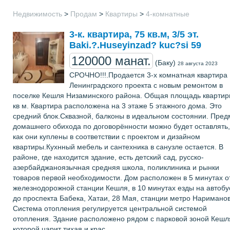
Недвижимость
>
Продам
>
Квартиры
>
4-комнатные
3-к. квартира, 75 кв.м, 3/5 эт.
Baki.?.Huseyinzad? kuc?si 59
120000 манат.
(Баку)
28 августа 2023
СРОЧНО!!!.Продается 3-х комнатная квартира
Ленинградского проекта с новым ремонтом в
поселке Кешля Низаминского района. Общая площадь квартир
кв м. Квартира расположена на 3 этаже 5 этажного дома. Это
средний блок.Сквазной, балконы в идеальном состоянии. Пре
домашнего обихода по договорённости можно будет оставлять,
как они куплены в соответствии с проектом и дизайном
квартиры.Кухнный мебель и сантехника в санузле остается. В
районе, где находится здание, есть детский сад, русско-
азербайджаноязычная средняя школа, поликлиника и рынки
товаров первой необходимости. Дом расположен в 5 минутах о
железнодорожной станции Кешля, в 10 минутах езды на автобу
до проспекта Бабeка, Хатаи, 28 Мая, станции метро Наримано
Система отопления регулируется центральной системой
отопления. Здание расположено рядом с парковой зоной Кешля
которой царит тихая и крас ...