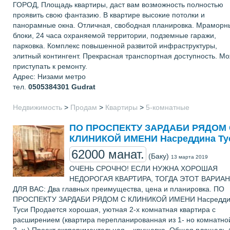
ГОРОД, Площадь квартиры, даст вам возможность полностью
проявить свою фантазию. В квартире высокие потолки и
панорамные окна. Отличная, свободная планировка. Мраморн
блоки, 24 часа охраняемой территории, подземные гаражи,
парковка. Комплекс повышенной развитой инфраструктуры,
элитный контингент. Прекрасная транспортная доступность. М
приступать к ремонту.
Адрес: Низами метро
тел.
0505384301
Gudrat
Недвижимость
>
Продам
>
Квартиры
>
5-комнатные
ПО ПРОСПЕКТУ ЗАРДАБИ РЯДОМ 
КЛИНИКОЙ ИМЕНИ Насреддина Ту
62000 манат.
(Баку)
13 марта 2019
ОЧЕНЬ СРОЧНО! ЕСЛИ НУЖНА ХОРОШАЯ
НЕДОРОГАЯ КВАРТИРА, ТОГДА ЭТОТ ВАРИА
ДЛЯ ВАС: Два главных преимущества, цена и планировка. ПО
ПРОСПЕКТУ ЗАРДАБИ РЯДОМ С КЛИНИКОЙ ИМЕНИ Насредди
Туси Продается хорошая, уютная 2-х комнатная квартира с
расширением (квартира перепланированная из 1- но комнатно
2- х ) Проект экспериментальная – хрущевка. Общая площадь 