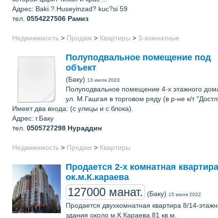
Адрес: Baki.?.Huseyinzad? kuc?si 59
тел.
0554227506
Рамиз
Недвижимость
>
Продам
>
Квартиры
>
3-комнатные
Полуподвальное помещение под
объект
(Баку)
13 июля 2023
Полуподвальное помещение 4-х этажного дом
ул. М.Гашгая в торговом ряду (в р-не к/т "Достлу
Имеет два входа: (с улицы и с блока).
Адрес: г.Баку
тел.
0505727298
Нураддин
Недвижимость
>
Продам
>
Квартиры
Продается 2-х комнатная квартир
ок.м.К.караева
127000 манат.
(Баку)
15 июля 2022
Продается двухкомнатная квартира 8/14-этажн
здания около м.К.Караева.81 кв.м.