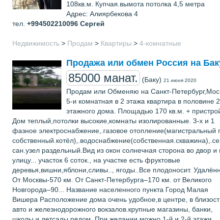
108кв.м. Купчая.вымота потолка 4,5 метра
Адрес: Алиярбекова 4
тел.
+994502210096
Сергей
Недвижимость
>
Продам
>
Квартиры
>
4-комнатные
Продажа или обмен Россия на Бак
85000 манат.
(Баку)
21 июня 2020
Продам или Обменяю на Санкт-Петербург,Мос
5-и комнатная в 2 этажа квартира в половине 2
этажного дома. Площадью 170 кв.м. + пристро
Дом теплый,потолки высокие,комнаты изолированные. 3-х и 1
фазное электроснабжение,.газовое отопление(магистральный г
собственный.котёл),.водоснабжение(собственная.скважина),.се
сан.узел раздельный.Вид из окон солнечная сторона во двор и 
улицу... участок 6 соток., на участке есть фруктовые
деревья,вишни,яблони,сливы.., ягоды..Все плодоносит. Удалён
От Москвы-570 км. От Санкт-Петербурга–170 км. от Великого
Новгорода–90... Название населенного пункта Город Малая
Вишера Расположение дома очень удобное,в центре, в близост
авто и железнодорожного вокзалов.крупные магазины, банки,
школы и детсады рядом. При желании можно 1-й и 2-й этажи