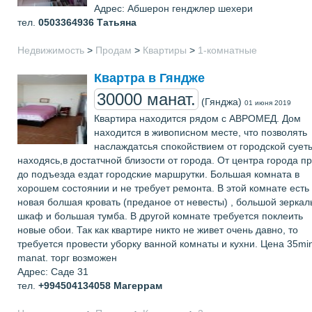
Адрес: Абшерон генджлер шехери
тел.
0503364936
Татьяна
Недвижимость
>
Продам
>
Квартиры
>
1-комнатные
Квартра в Гяндже
30000 манат.
(Гянджа)
01 июня 2019
Квартира находится рядом с АВРОМЕД. Дом
находится в живописном месте, что позволять
наслаждатсья спокойствием от городской сует
находясь,в достатчной близости от города. От центра города п
до подъезда ездат городские маршрутки. Большая комната в
хорошем состоянии и не требует ремонта. В этой комнате есть
новая болшая кровать (преданое от невесты) , большой зерка
шкаф и большая тумба. В другой комнате требуется поклеить
новые обои. Так как квартире никто не живет очень давно, то
требуется провести уборку ванной комнаты и кухни. Цена 35mi
manat. торг возможен
Адрес: Саде 31
тел.
+994504134058
Магеррам