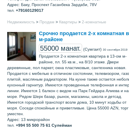
Адрес: Баку, Проспект Гасанбека Зардаби, 78V
тел.
+79160129017
Недвижимость
>
Продам
>
Квартиры
>
2-комнатные
Срочно продается 2-х комнатная в
м-районе
55000 манат.
(Сумгаит)
30 сентября 2019
Продается 2-х комнатная квартира в 13-ом м-
районе, пл. 55 кв.м., на 8/10 этаже. Двери
деревянные, пол паркет, окна пластиковые, сантехника новая.
Продается с мебелью в отличном состоянии, телевизором, газ
плитой, масляным радиатором. На кухне также остается небо
кухонный гарнитур. Имеются проведенные телефонная и инте
линии. Имеется 1 балкон с видом на Парк Гейдара Алиева и на
море. Рядом Шерк базар, рынок, магазины, школа и детсад.
Имеется городской транспорт возле дома, 10 минут ходьбы от
моря. Соседи спокойные и приветливые. Цена 55000 AZN, торг
уместен.
Адрес: 13 микрорайон
тел.
+994 55 500 75 61
Сулейман