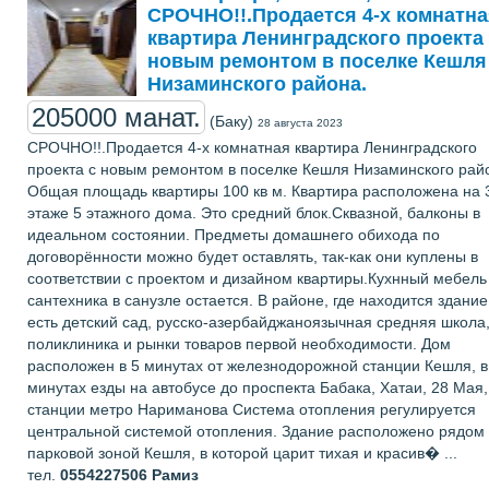
СРОЧНО!!.Продается 4-х комнатна
квартира Ленинградского проекта
новым ремонтом в поселке Кешля
Низаминского района.
205000 манат.
(Баку)
28 августа 2023
СРОЧНО!!.Продается 4-х комнатная квартира Ленинградского
проекта с новым ремонтом в поселке Кешля Низаминского рай
Общая площадь квартиры 100 кв м. Квартира расположена на 
этаже 5 этажного дома. Это средний блок.Сквазной, балконы в
идеальном состоянии. Предметы домашнего обихода по
договорённости можно будет оставлять, так-как они куплены в
соответствии с проектом и дизайном квартиры.Кухнный мебель
сантехника в санузле остается. В районе, где находится здание
есть детский сад, русско-азербайджаноязычная средняя школа
поликлиника и рынки товаров первой необходимости. Дом
расположен в 5 минутах от железнодорожной станции Кешля, в
минутах езды на автобусе до проспекта Бабака, Хатаи, 28 Мая,
станции метро Нариманова Система отопления регулируется
центральной системой отопления. Здание расположено рядом 
парковой зоной Кешля, в которой царит тихая и красив� ...
тел.
0554227506
Рамиз