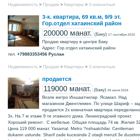
Недвижимость
>
Продам
>
Квартиры
>
3-комнатные
3-к. квартира, 69 кв.м, 9/9 эт.
Гор.отдел хатаинский район
200000 манат.
(Баку)
17 сентября 2024
Продаю квартиру в центре Баку
Адрес: Гор.отдел хатаинский район
тел.
+79883353456
Руслан
Недвижимость
>
Продам
>
Квартиры
>
3-комнатные
продается
119000 манат.
(Баку)
06 июля 2024
Возле метро Иншаатчилар. Ясамал. Над
магазином Джентлемен. По улице Шариф – за
продается 2х комнатная квартира переделанн
3х. На 7 м этаже 9 ти этажного дома. Ленинградский проект.
Хороший ремонт . С мебелью. Общая площадь 74 кв. Жилая 32
Цена 119 000 манат. Yasamal. Metro ?nshaatchilar. Centleman
dukanin ustunde. Sharif zade kucesinde 2 otaqli menzil 3e duzelmi