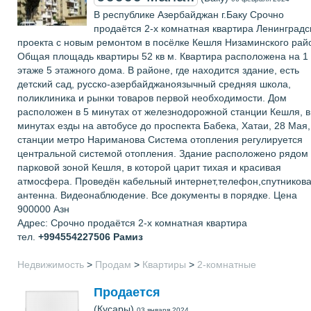
В республике Азербайджан г.Баку Срочно
продаётся 2-х комнатная квартира Ленинградс
проекта с новым ремонтом в посёлке Кешля Низаминского рай
Общая площадь квартиры 52 кв м. Квартира расположена на 1
этаже 5 этажного дома. В районе, где находится здание, есть
детский сад, русско-азербайджаноязычный средняя школа,
поликлиника и рынки товаров первой необходимости. Дом
расположен в 5 минутах от железнодорожной станции Кешля, в
минутах езды на автобусе до проспекта Бабека, Хатаи, 28 Мая,
станции метро Нариманова Система отопления регулируется
центральной системой отопления. Здание расположено рядом 
парковой зоной Кешля, в которой царит тихая и красивая
атмосфера. Проведён кабельный интернет,телефон,спутников
антенна. Видеонаблюдение. Все документы в порядке. Цена
900000 Азн
Адрес: Срочно продаётся 2-х комнатная квартира
тел.
+994554227506
Рамиз
Недвижимость
>
Продам
>
Квартиры
>
2-комнатные
Продается
(Кусары)
03 января 2024