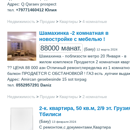
Адрес: Q.Qaraev prospect
тел.
+79771460412
Юлия
Недвижимость
>
Продам
>
Квартиры
>
4-комнатные
Шамахинка -2 комнатная в
новостройке с мебелью !
88000 манат.
(Баку)
12 марта 2024
Шамахинка - поблизости метро 20 Января - в
жилом комплексе Продается 2 комнатная квар
?? ЦЕНА 88 000 азн Отличный ремонт,переделка из 1 комнатно
балкон ПРОДАЕТСЯ С ОБСТАНОВКОЙ ! ГАЗ есть ,купчии выда
Адрес: Amircan gesebesinde 15 sot torpag
тел.
0552957291
Daniz
Недвижимость
>
Продам
>
Квартиры
>
2-комнатные
2-к. квартира, 50 кв.м, 2/9 эт. Грузи
Тбилиси
(Баку)
13 февраля 2024
С ремонтом,с документами,Квартира