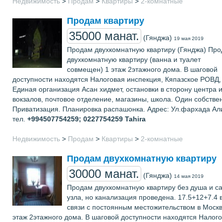
Недвижимость
>
Продам
>
Квартиры
>
2-комнатные
Продам квартиру
35000 манат.
(Гянджа)
19 мая 2019
Продам двухкомнатную квартиру (Гянджа) Пр
двухкомнатную квартиру (ванна и туалет
совмещен) 1 этаж 2этажного дома. В шаговой
доступности находятся Налоговая инспекция, Кяпазское РОВД,
Единая организация Асан хидмет, остановки в сторону центра 
вокзалов, почтовое отделение, магазины, школа. Один собстве
Приватизация. Планировка распашонка. Адрес: Ул.фархада Ал
тел.
+994507754259; 0227754259
Tahira
Недвижимость
>
Продам
>
Квартиры
>
2-комнатные
Продам двухкомнатную квартиру
30000 манат.
(Гянджа)
14 мая 2019
Продам двухкомнатную квартиру без душа и с
узла, но канализация проведена. 17.5+12+7.4 
связи с постоянным местожительством в Москв
этаж 2этажного дома. В шаговой доступности находятся Налог