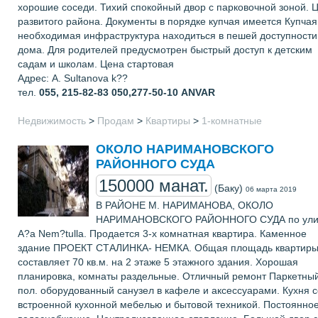
хорошие соседи. Тихий спокойный двор с парковочной зоной. 
развитого района. Документы в порядке купчая имеется Купчая
необходимая инфраструктура находиться в пешей доступности
дома. Для родителей предусмотрен быстрый доступ к детским
садам и школам. Цена стартовая
Адрес: A. Sultanova k??
тел.
055, 215-82-83 050,277-50-10
ANVAR
Недвижимость
>
Продам
>
Квартиры
>
1-комнатные
ОКОЛО НАРИМАНОВСКОГО
РАЙОННОГО СУДА
150000 манат.
(Баку)
06 марта 2019
В РАЙОНЕ М. НАРИМАНОВА, ОКОЛО
НАРИМАНОВСКОГО РАЙОННОГО СУДА по ули
A?a Nem?tulla. Продается 3-х комнатная квартира. Каменное
здание ПРОЕКТ СТАЛИНКА- НЕМКА. Общая площадь квартир
составляет 70 кв.м. на 2 этаже 5 этажного здания. Хорошая
планировка, комнаты раздельные. Отличный ремонт Паркетны
пол. оборудованный санузел в кафеле и аксессуарами. Кухня с
встроенной кухонной мебелью и бытовой техникой. Постоянно