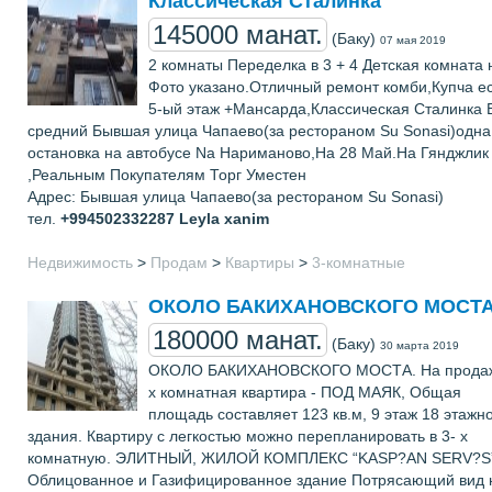
Классическая Сталинка
145000 манат.
(Баку)
07 мая 2019
2 комнаты Переделка в 3 + 4 Детская комната 
Фото указано.Отличный ремонт комби,Купча е
5-ый этаж +Мансарда,Классическая Сталинка 
средний Бывшая улица Чапаево(за рестораном Su Sonasi)одна
остановка на автобусе Na Нариманово,На 28 Май.На Гянджлик
,Реальным Покупателям Торг Уместен
Адрес: Бывшая улица Чапаево(за рестораном Su Sonasi)
тел.
+994502332287
Leyla xanim
Недвижимость
>
Продам
>
Квартиры
>
3-комнатные
ОКОЛО БАКИХАНОВСКОГО МОСТА
180000 манат.
(Баку)
30 марта 2019
ОКОЛО БАКИХАНОВСКОГО МОСТА. На продаж
х комнатная квартира - ПОД МАЯК, Общая
площадь составляет 123 кв.м, 9 этаж 18 этажн
здания. Квартиру с легкостью можно перепланировать в 3- х
комнатную. ЭЛИТНЫЙ, ЖИЛОЙ КОМПЛЕКС “KASP?AN SERV?S”
Облицованное и Газифицированное здание Потрясающий вид 