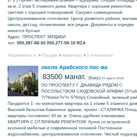
кв.м, 2 этаж 5 этажного дома. Квартира с хорошим ремонтом,
светлая c хорошей планировкой. Санузел совмещенный.
Централизованное отопление. Центр развитого района, магази
школа, дет.сад, поликлиники. все рядом. Документы в порядке
имеется Купчая.
Адрес: ПРОСПЕКТ ЗАРДАБИ
тел.
050,387-88-55 050,277-50-10
RZA
Недвижимость
>
Продам
>
Квартиры
>
2-комнатные
около Арабского пос-ва
83500 манат.
(Баку)
07 марта 2019
ПО ПРОСПЕКТУ Г. ДЖАВИДА РЯДОМ С
ПОСОЛЬСТВОМ САУДОВСКОЙ АРАВИИ (S?udi
?r?bistan?n?n S?firliyi) Спокойный, зеленый ра
Продается 1- но комнатная квартира на 1 этаже 5 этажного дом
Высокий бельэтаж Каменное здание, проект –СТАЛИНКА Площ
квартиры составляет 40 кв. м. Очень удобная планировка.
КВАРТИРА С ОТЛИЧНЫМ РЕМОНТОМ. Кухня со встроенной
кухонной мебелью и современной техникой Постоянное
водоснабжение, централизованное отопление. Чистый подъезд