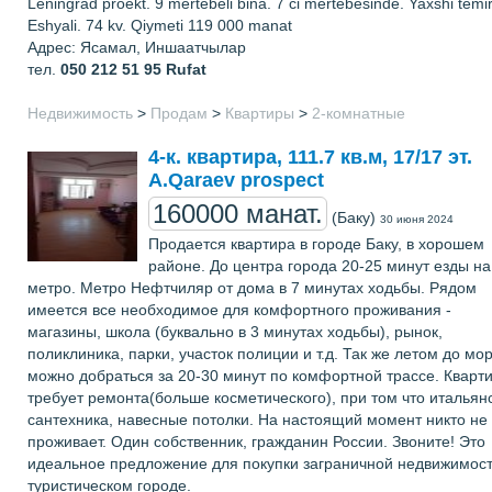
Leningrad proekt. 9 mertebeli bina. 7 ci mertebesinde. Yaxshi temirl
Eshyali. 74 kv. Qiymeti 119 000 manat
Адрес: Ясамал, Иншаатчылар
тел.
050 212 51 95
Rufat
Недвижимость
>
Продам
>
Квартиры
>
2-комнатные
4-к. квартира, 111.7 кв.м, 17/17 эт.
A.Qaraev prospect
160000 манат.
(Баку)
30 июня 2024
Продается квартира в городе Баку, в хорошем
районе. До центра города 20-25 минут езды на
метро. Метро Нефтчиляр от дома в 7 минутах ходьбы. Рядом
имеется все необходимое для комфортного проживания -
магазины, школа (буквально в 3 минутах ходьбы), рынок,
поликлиника, парки, участок полиции и т.д. Так же летом до мо
можно добраться за 20-30 минут по комфортной трассе. Кварт
требует ремонта(больше косметического), при том что итальян
сантехника, навесные потолки. На настоящий момент никто не
проживает. Один собственник, гражданин России. Звоните! Это
идеальное предложение для покупки заграничной недвижимост
туристическом городе.