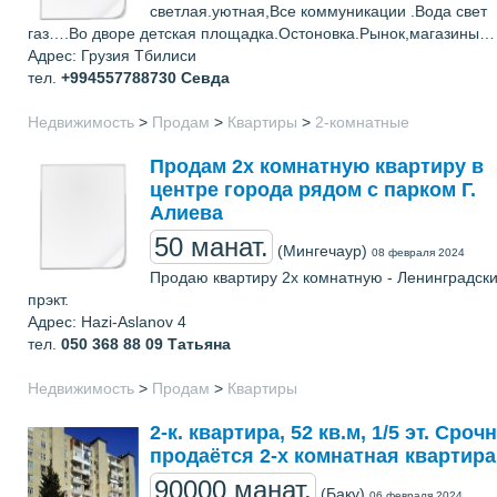
светлая.уютная,Все коммуникации .Вода свет
газ….Во дворе детская площадка.Остоновка.Рынок,магазины…
Адрес: Грузия Тбилиси
тел.
+994557788730
Севда
Недвижимость
>
Продам
>
Квартиры
>
2-комнатные
Продам 2х комнатную квартиру в
центре города рядом с парком Г.
Алиева
50 манат.
(Мингечаур)
08 февраля 2024
Продаю квартиру 2х комнатную - Ленинградск
прэкт.
Адрес: Hazi-Aslanov 4
тел.
050 368 88 09
Татьяна
Недвижимость
>
Продам
>
Квартиры
2-к. квартира, 52 кв.м, 1/5 эт. Сроч
продаётся 2-х комнатная квартира
90000 манат.
(Баку)
06 февраля 2024