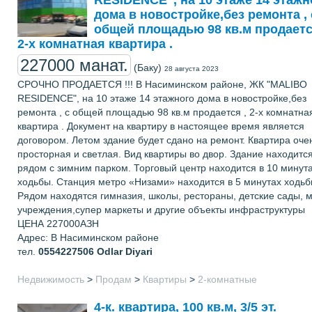
дома в новостройке,без ремонта , 
общей площадью 98 кв.м продаетс
2-х комнатная квартира .
227000 манат.
(Баку)
28 августа 2023
СРОЧНО ПРОДАЕТСЯ !!! В Насиминском районе, ЖК "MALIBO
RESIDENCE", на 10 этаже 14 этажного дома в новостройке,без
ремонта , с общей площадью 98 кв.м продается , 2-х комнатна
квартира . Документ на квартиру в настоящее время является
договором. Летом здание будет сдано на ремонт. Квартира оче
просторная и светлая. Вид квартиры во двор. Здание находитс
рядом с зимним парком. Торговый центр находится в 10 минут
ходьбы. Станция метро «Низами» находится в 5 минутах ходьб
Рядом находятся гимназия, школы, рестораны, детские сады, м
учреждения,супер маркеты и другие объекты инфраструктуры
ЦЕНА 227000АЗН
Адрес: В Насиминском районе
тел.
0554227506
Odlar Diyаri
Недвижимость
>
Продам
>
Квартиры
>
2-комнатные
4-к. квартира, 100 кв.м, 3/5 эт.