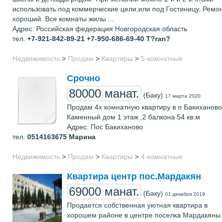
использовать под коммерческие цели,или под Гостиницу. Ремо
хороший. Все комнаты жилы ...
Адрес: Российская федерация Новгородская область
тел.
+7-921-842-89-21 +7-950-686-69-40
T?ran?
Недвижимость
>
Продам
>
Квартиры
>
5-комнатные
Срочно
80000 манат.
(Баку)
17 марта 2020
Продам 4х комнатную квартиру в п Бакиханово
Каменный дом 1 этаж ,2 балкона 54 кв.м
Адрес: Пос Бакиханово
тел.
0514163675
Марина
Недвижимость
>
Продам
>
Квартиры
>
4-комнатные
Квартира центр пос.Мардакян
69000 манат.
(Баку)
01 декабря 2019
Продается собственная уютная квартира в
хорошем районе в центре поселка Мардакяны