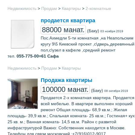
Недвижимость
>
Продам
>
Квартиры
>
2-комнатные
продается квартира
88000 манат.
(Баку)
03 ноября 2019
Пос.Ахмедли 5-ти комнатная ,на Неапольским
кругу 9\5 Киевский проект ,с\дверь,деревянный
пол,с\узел в кафеле ,средний ремонт
тел.
055-775-00=61
Сафа
Недвижимость
>
Продам
>
Квартиры
Продажа квартиры
100000 манат.
(Баку)
08 октября 2019
Продается 2-х комнатная квартира. Продается
всей мебелью. В квартире выполнен хороший
ремонт Общая площадь- 68,9 кв.м.; Жилая
площадь- 39,9 кв.м.; Спальная комната- 25 кв.м.; Гостиная+ кух
25 кв. м.; Ванная комната- 14,5 кв.м. Район с развитой
инфраструктурой Важно: Собственник находится в Москве.
Телефон для связи московский :+7(916)012-9017