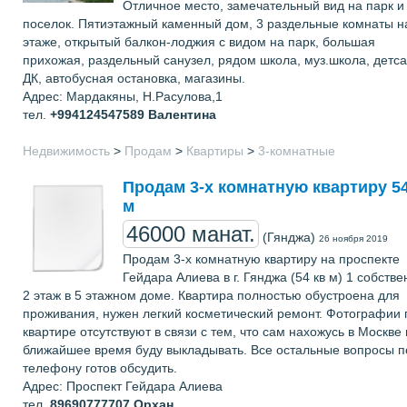
Отличное место, замечательный вид на парк и
поселок. Пятиэтажный каменный дом, 3 раздельные комнаты н
этаже, открытый балкон-лоджия с видом на парк, большая
прихожая, раздельный санузел, рядом школа, муз.школа, детса
ДК, автобусная остановка, магазины.
Адрес: Мардакяны, Н.Расулова,1
тел.
+994124547589
Валентина
Недвижимость
>
Продам
>
Квартиры
>
3-комнатные
Продам 3-х комнатную квартиру 54
м
46000 манат.
(Гянджа)
26 ноября 2019
Продам 3-х комнатную квартиру на проспекте
Гейдара Алиева в г. Гянджа (54 кв м) 1 собстве
2 этаж в 5 этажном доме. Квартира полностью обустроена для
проживания, нужен легкий косметический ремонт. Фотографии 
квартире отсутствуют в связи с тем, что сам нахожусь в Москве 
ближайшее время буду выкладывать. Все остальные вопросы п
телефону готов обсудить.
Адрес: Проспект Гейдара Алиева
тел.
89690777707
Орхан