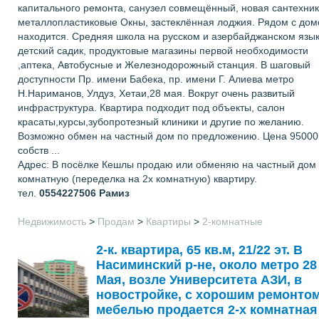
капитального ремонта, санузел совмещённый, новая сантехник
металлопластиковые Окны, застеклённая лоджия. Рядом с до
находится. Средняя школа на русском и азербайджанском язык
детский садик, продуктовые магазины первой необходимости
,аптека, Автобусные и Железнодорожный станция. В шаговый
доступности Пр. имени Бабека, пр. имени Г. Алиева метро
Н.Нариманов, Улдуз, Хетаи,28 мая. Вокруг очень развитый
инфраструктура. Квартира подходит под объекты, салон
красаты,курсы,зубопротезный клиники и другие по желанию.
Возможно обмен на частный дом по предложению. Цена 95000
собств ...
Адрес: В посёлке Кешлы продаю или обменяю на частный дом 
комнатную (переделка на 2х комнатную) квартиру.
тел.
0554227506
Рамиз
Недвижимость
>
Продам
>
Квартиры
>
2-комнатные
2-к. квартира, 65 кв.м, 21/22 эт. В
Насиминский р-не, около метро 28
Мая, возле Университета АЗИ, в
новостройке, с хорошим ремонтом
мебелью продается 2-х комнатная