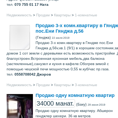
тел.
070 755 01 17
Ната
Недвижимость
>
Продам
>
Квартиры
>
1-комнатные
Продаю 3-х комн.квартиру в Гянд
пос.Ени Гянджа д.56
(Гянджа)
22 июля 2019
Продаю 3-х комн.квартиру в Гяндже пос.Ени
Гянджа д.56v,кв.1 (9/1) в хорошем состоянии,з
домом 1 сот земли с деревьями есть возможность пристройки .
благоустроен.Встроенная кухонная мебель,два балкона
(застекленные),санузел и кухня в кафеле.Обогрев зимой с
помощью чешской печи мощностью 0,55 м.куб/час пр.газа.
тел.
0558708042
Джэров
Недвижимость
>
Продам
>
Квартиры
>
3-комнатные
Продаю одну комнатную квартир
34000 манат.
(Баку)
28 июня 2019
Продаю одну комнатную квартиру. Абшерон
генджлер шехери. 36 кв метров.