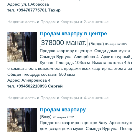
Адрес: ул.Т.Аббасова
тел.
+994707775701
Тахир
Недвижимость
>
Продам
>
Квартиры
>
2-комнатные
Продам квартру в центре
378000 манат.
(Барда)
05 апреля 2022
Продаю каартиру в центре. Сзади дома музея
Самеда Вургуна. Алиярбева 4. Архитектурный 
Купчая. Площадь 108кв.м. Высота потолка 4,5 
е комнаты.есть возможность продажи всех квартир на этом эта
Общая площадь составит 500 кв.м
Адрес: Алиярбекова 4.
тел.
+994502210096
Сергей
Недвижимость
>
Продам
>
Квартиры
>
4-комнатные
Продам квартиру
(Баку)
28 марта 2022
Продается квартира в центре Баку. Архитекту
дом ,сзади дома музея Самеда Вургуна. Площ