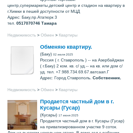
центр,супермаркеты,детский центр и стадион на квартиру в
г.Химки в пешей доступности от МЦД
Адрес: Баку,пр.Ататюрк 3
тел.
0517070746
Тамара
Недвижимость
>
Обмен
>
Квартиры
Обменяю квартиру.
(Баку)
02 июля 2025
Россия ( г. Ставрополь ) -- на Азербайджан
( г.Баку) 2 ком. кв. с/ уд.-- на кв. или дом с/
уд. тел. +7.988.734.69.67.ватсаап.Г
Адрес: Город.Ставрополь.
Собственник.
Недвижимость
>
Обмен
>
Квартиры
Продается частный дом в г.
Кусары (Гусар)
(Кусары)
17 июня 2025
Продается частный дом в г. Кусары (Гусар)
на приватизированном участке 9 соток.
Дом на высоком цокольном этаже. В доме зал с рабочим