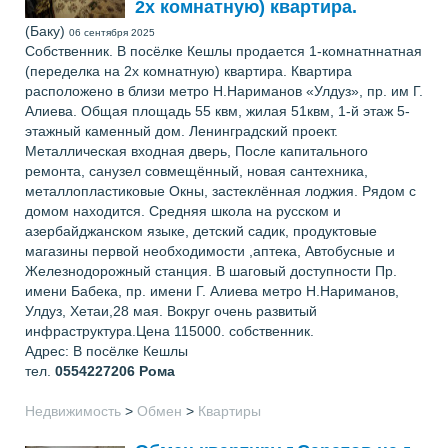
2х комнатную) квартира.
(Баку)
06 сентября 2025
Собственник. В посёлке Кешлы продается 1-комнатннатная
(переделка на 2х комнатную) квартира. Квартира
расположено в близи метро Н.Нариманов «Улдуз», пр. им Г.
Алиева. Общая площадь 55 квм, жилая 51квм, 1-й этаж 5-
этажный каменный дом. Ленинградский проект.
Металлическая входная дверь, После капитального
ремонта, санузел совмещённый, новая сантехника,
металлопластиковые Окны, застеклённая лоджия. Рядом с
домом находится. Средняя школа на русском и
азербайджанском языке, детский садик, продуктовые
магазины первой необходимости ,аптека, Автобусные и
Железнодорожный станция. В шаговый доступности Пр.
имени Бабека, пр. имени Г. Алиева метро Н.Нариманов,
Улдуз, Хетаи,28 мая. Вокруг очень развитый
инфраструктура.Цена 115000. собственник.
Адрес: В посёлке Кешлы
тел.
0554227206
Рома
Недвижимость
>
Обмен
>
Квартиры