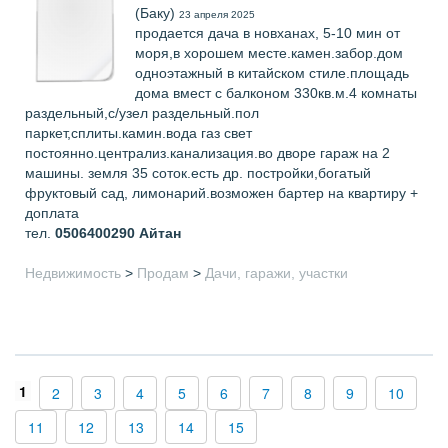
(Баку)
23 апреля 2025
продается дача в новханах, 5-10 мин от
моря,в хорошем месте.камен.забор.дом
одноэтажный в китайском стиле.площадь
дома вмест с балконом 330кв.м.4 комнаты
раздельный,с/узел раздельный.пол
паркет,сплиты.камин.вода газ свет
постоянно.централиз.канализация.во дворе гараж на 2
машины. земля 35 соток.есть др. постройки,богатый
фруктовый сад, лимонарий.возможен бартер на квартиру +
доплата
тел.
0506400290
Айтан
Недвижимость
>
Продам
>
Дачи, гаражи, участки
1
2
3
4
5
6
7
8
9
10
11
12
13
14
15