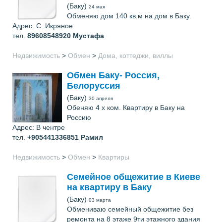
(Баку)
24 мая
Обменяю дом 140 кв.м на дом в Баку.
Адрес: С. Икряное
тел.
89608548920
Мустафа
Недвижимость
>
Обмен
>
Дома, коттеджи, виллы
Обмен Баку- Россия,
Белоруссия
(Баку)
30 апреля
Обеняю 4 х ком. Квартиру в Баку на
Россию
Адрес: В чентре
тел.
+905441336851
Рамил
Недвижимость
>
Обмен
>
Квартиры
Семейное общежитие в Киеве
на квартиру в Баку
(Баку)
03 марта
Обмениваю семейный общежитие без
ремонта на 8 этаже 9ти этажного здания