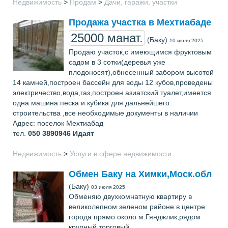
Недвижимость
>
Продам
>
Дачи, гаражи, участки
Продажа участка в Мехтиабаде
25000 манат.
(Баку)
10 июля 2025
Продаю участок,с имеющимся фруктовым
садом в 3 сотки(деревья уже
плодоносят),обнесенный забором высотой
14 камней,построен бассейн для воды 12 кубов,проведены
электричество,вода,газ,построен азиатский туалет,имеется
одна машина песка и кубика для дальнейшего
строительства ,все необходимые документы в наличии
Адрес: поселок Мехтиабад
тел.
050 3890946
Идаят
Недвижимость
>
Услуги в сфере недвижимости
Обмен Баку на Химки,Моск.обл
(Баку)
03 июля 2025
Обменяю двухкомнатную квартиру в
великолепном зеленом районе в центре
города прямо около м.Гянджлик,рядом
крупный торговый