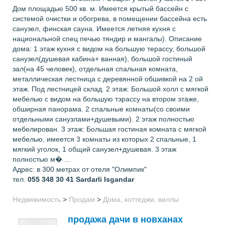
Дом площадью 500 кв. м. Имеется крытый бассейн с
системой очистки и обогрева, в помещении бассейна есть
санузел, финская сауна. Имеется летняя кухня с
национальной спец печью тяндир и мангалы). Описание
дома: 1 этаж кухня с видом на большую терассу, большой
санузел(душевая кабина+ ванная), большой гостиный
зал(на 45 человек), отдельная спальная комната,
металлическая лестница с деревянной обшивкой на 2 ой
этаж. Под лестницей склад. 2 этаж: Большой холл с мягкой
мебелью с видом на большую тэрассу на втором этаже,
обширная панорама. 2 спальные комнаты(со своими
отдельными санузлами+душевыми). 2 этаж полностью
мебелирован. 3 этаж: Большая гостиная комната с мягкой
мебелью, имеется 3 комнаты из которых 2 спальные, 1
мягкий уголок, 1 общий санузел+душевая. 3 этаж
полностью м� ...
Адрес: в 300 метрах от отеля "Олимпик"
тел.
055 348 30 41
Sardarli Isgandar
Недвижимость
>
Продам
>
Дома, коттеджи, виллы
продажа дачи в новханах