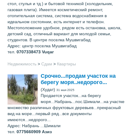
стол, стулья и тд.) и бытовой техникой (холодильник,
газовая плита). Имеется косметический ремонт,
отопительная система, система водоснабжения в
идеальном состоянии, есть интернет и телефон.
Местоположение удобное, рядом есть остановка, школа,
детский сад, отличный вариант для молодой семьи,
студентов. В центре поселка Мушвигабад
Адрес: центр поселка Мушвигабад
тел.
0707338473
Vuqar
Недвижимость
>
Сдам
>
Квартиры
Срочно...продам участок на
берегу моря..недорого...
(Худат)
31 мая 2025
Продается участок...на берегу
моря...Набрань...пос.Шимали...на участке
множество различных фруктовых деревьев...прекрасный
вид на море...первый ряд...все документы
имеются...недорого...
Адрес: Набрань ...Шимали
тел.
0775660909
Азиз