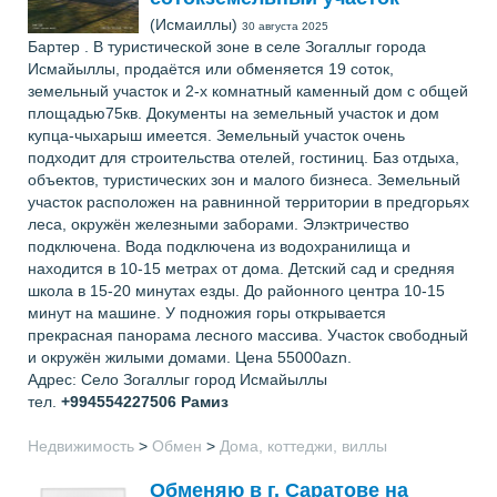
(Исмаиллы)
30 августа 2025
Бартер . В туристической зоне в селе Зогаллыг города
Исмайыллы, продаётся или обменяется 19 соток,
земельный участок и 2-х комнатный каменный дом с общей
площадью75кв. Документы на земельный участок и дом
купца-чыхарыш имеется. Земельный участок очень
подходит для строительства отелей, гостиниц. Баз отдыха,
объектов, туристических зон и малого бизнеса. Земельный
участок расположен на равнинной территории в предгорьях
леса, окружён железными заборами. Элэктричество
подключена. Вода подключена из водохранилища и
находится в 10-15 метрах от дома. Детский сад и средняя
школа в 15-20 минутах езды. До районного центра 10-15
минут на машине. У подножия горы открывается
прекрасная панорама лесного массива. Участок свободный
и окружён жилыми домами. Цена 55000azn.
Адрес: Село Зогаллыг город Исмайыллы
тел.
+994554227506
Рамиз
Недвижимость
>
Обмен
>
Дома, коттеджи, виллы
Обменяю в г. Саратове на