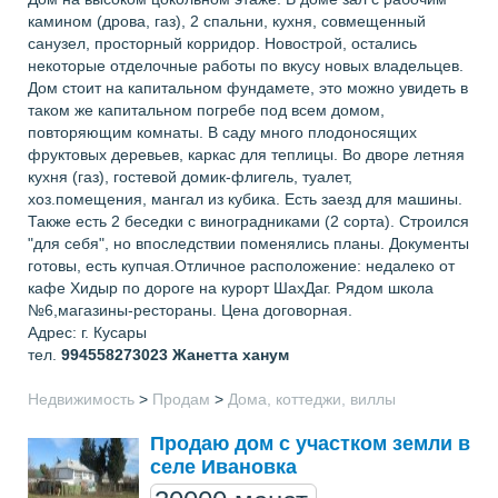
камином (дрова, газ), 2 спальни, кухня, совмещенный
санузел, просторный корридор. Новострой, остались
некоторые отделочные работы по вкусу новых владельцев.
Дом стоит на капитальном фундамете, это можно увидеть в
таком же капитальном погребе под всем домом,
повторяющим комнаты. В саду много плодоносящих
фруктовых деревьев, каркас для теплицы. Во дворе летняя
кухня (газ), гостевой домик-флигель, туалет,
хоз.помещения, мангал из кубика. Есть заезд для машины.
Также есть 2 беседки с виноградниками (2 сорта). Строился
"для себя", но впоследствии поменялись планы. Документы
готовы, есть купчая.Отличное расположение: недалеко от
кафе Хидыр по дороге на курорт ШахДаг. Рядом школа
№6,магазины-рестораны. Цена договорная.
Адрес: г. Кусары
тел.
994558273023
Жанетта ханум
Недвижимость
>
Продам
>
Дома, коттеджи, виллы
Продаю дом с участком земли в
селе Ивановка