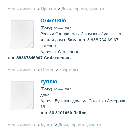
Недвижимость
>
Продам
>
Дачи, гаражи, участки
Обменяю
(Баку)
26 мая 2025
Россия Ставрополь .2 ком.кв. с/ уд. --- на
кв. или дом в Баку. тел. 8 988.734.69.67.
ватсапп.
Адрес: г. Ставрополь.
тел.
89887346967
Собственник
Недвижимость
>
Обмен
>
Квартиры
куплю
(Баку)
16 мая 2025
дача
Адрес: Бузовны дача ул Салатын Аскерова
19
тел.
50 3101960
Лейла
Недвижимость
>
Куплю
>
Дачи, гаражи, участки