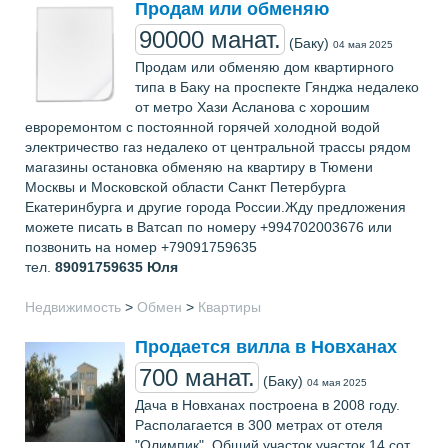
Продам или обменяю
90000 манат.
(Баку)
04 мая 2025
Продам или обменяю дом квартирного
типа в Баку на проспекте Гянджа недалеко
от метро Хази Асланова с хорошим
евроремонтом с постоянной горячей холодной водой
электричество газ недалеко от центральной трассы рядом
магазины остановка обменяю на квартиру в Тюмени
Москвы и Московской области Санкт Петербурга
Екатеринбурга и другие города России.Жду предложения
можете писать в Ватсап по номеру +994702003676 или
позвонить на номер +79091759635
тел.
89091759635
Юля
Недвижимость
>
Обмен
>
Квартиры
Продается вилла в Новханах
700 манат.
(Баку)
04 мая 2025
Дача в Новханах построена в 2008 году.
Располагается в 300 метрах от отеля
"Олимпик". Общий участок участок 14 сот.