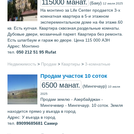
115000 манат.
(Баку)
12 июля 2025
На монтино за Life Center продается 3-х
комнатная квартира в 5-и этажном
эксперементальном доме на 4м этаже.60
кв. Есть купчая. Квартира сквозная,раздельные комнаты.
Дубовые двери, мозаичный паркет. Квартира без ремонта.
Есть шлагбаум и гараж во дворе. Цена 115 000 АЗН
Адрес: Монтино
тел.
050 212 51 95
Rufat
Недвижимость
>
Продам
>
Квартиры
>
3-комнатные
Продам участок 10 соток
6500 манат.
(Мингечаур)
10 июля
2025
Продам землю - Азербайджан -
Мингечевир - Мингечаур. 10 соток. Земля
находится прямо у въезда в город.
Адрес: У въезда в город.
тел.
89099685681
Самир