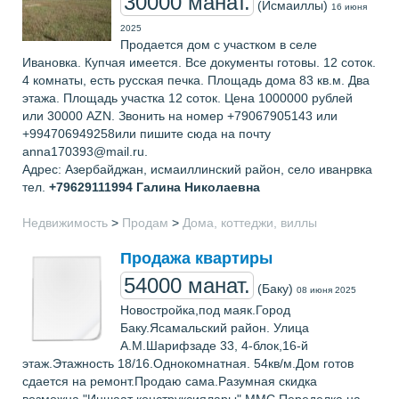
30000 манат.
(Исмаиллы)
16 июня
2025
Продается дом с участком в селе
Ивановка. Купчая имеется. Все документы готовы. 12 соток.
4 комнаты, есть русская печка. Площадь дома 83 кв.м. Два
этажа. Площадь участка 12 соток. Цена 1000000 рублей
или 30000 AZN. Звонить на номер +79067905143 или
+994706949258или пишите сюда на почту
anna170393@mail.ru.
Адрес: Азербайджан, исмаиллинский район, село иванрвка
тел.
+79629111994
Галина Николаевна
Недвижимость
>
Продам
>
Дома, коттеджи, виллы
Продажа квартиры
54000 манат.
(Баку)
08 июня 2025
Новостройка,под маяк.Город
Баку.Ясамальский район. Улица
А.М.Шарифзаде 33, 4-блок,16-й
этаж.Этажность 18/16.Однокомнатная. 54кв/м.Дом готов
сдается на ремонт.Продаю сама.Разумная скидка
возможна."Иншаат конструксиялары" ММС.Переделка на