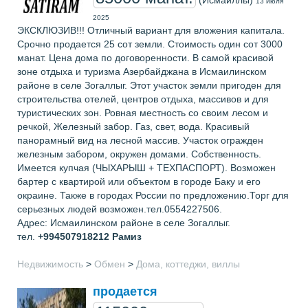
13 июля
2025
ЭКСКЛЮЗИВ!!! Отличный вариант для вложения капитала.
Срочно продается 25 сот земли. Стоимость один сот 3000
манат. Цена дома по договоренности. В самой красивой
зоне отдыха и туризма Азербайджана в Исмаилинском
районе в селе Зогаллыг. Этот участок земли пригоден для
строительства отелей, центров отдыха, массивов и для
туристических зон. Ровная местность со своим лесом и
речкой, Железный забор. Газ, свет, вода. Красивый
панорамный вид на лесной массив. Участок огражден
железным забором, окружен домами. Собственность.
Имеется купчая (ЧЫХАРЫШ + ТЕХПАСПОРТ). Возможен
бартер с квартирой или объектом в городе Баку и его
окраине. Также в городах России по предложению.Торг для
серьезных людей возможен.тел.0554227506.
Адрес: Исмаилинском районе в селе Зогаллыг.
тел.
+994507918212
Рамиз
Недвижимость
>
Обмен
>
Дома, коттеджи, виллы
продается