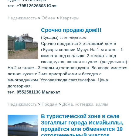
тел.
+79512626803
Юля
Недвижимость
>
Обмен
>
Квартиры
Срочно продаю дом!!!
(Кусары)
02 сентября 2025
Срочно продается 2-х этажный дом в
г.Кусары селении Мучуг. На 1-м этаже - 1
комната под спальню, 2 комнаты под
склад,кухня, ванная и туалет (раздельные).
На 2-м этаже - 3 спальни,гостиная,кухня. Во дворе имеется
летняя кухня с 2-мя пристройками и беседка с
виноградником. Условия:вода,свет,телефон. Цена
договорная.
тел.
0552581136
Малахат
Недвижимость
>
Продам
>
Дома, коттеджи, виллы
В туристической зоне в селе
Зогаллыг города Исмайыллы,
продаётся или обменяется 19
сотокземельный участок