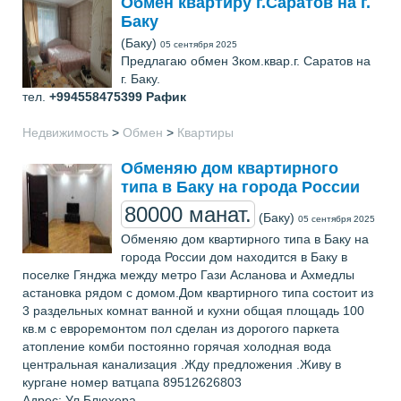
Обмен квартиру г.Саратов на г.
Баку
(Баку)
05 сентября 2025
Предлагаю обмен 3ком.квар.г. Саратов на
г. Баку.
тел.
+994558475399
Рафик
Недвижимость
>
Обмен
>
Квартиры
Обменяю дом квартирного
типа в Баку на города России
80000 манат.
(Баку)
05 сентября 2025
Обменяю дом квартирного типа в Баку на
города России дом находится в Баку в
поселке Гянджа между метро Гази Асланова и Ахмедлы
астановка рядом с домом.Дом квартирного типа состоит из
3 раздельных комнат ванной и кухни общая площадь 100
кв.м с евроремонтом пол сделан из дорогого паркета
атопление комби постоянно горячая холодная вода
центральная канализация .Жду предложения .Живу в
кургане номер ватцапа 89512626803
Адрес: Ул Блюхера