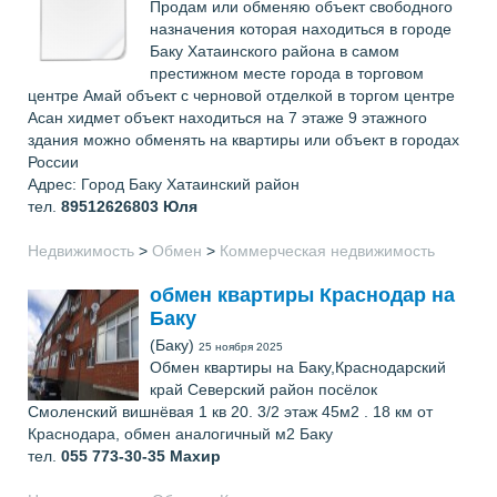
Продам или обменяю объект свободного
назначения которая находиться в городе
Баку Хатаинского района в самом
престижном месте города в торговом
центре Амай объект с черновой отделкой в торгом центре
Асан хидмет объект находиться на 7 этаже 9 этажного
здания можно обменять на квартиры или объект в городах
России
Адрес: Город Баку Хатаинский район
тел.
89512626803
Юля
Недвижимость
>
Обмен
>
Коммерческая недвижимость
обмен квартиры Краснодар на
Баку
(Баку)
25 ноября 2025
Обмен квартиры на Баку,Краснодарский
край Северский район посёлок
Смоленский вишнёвая 1 кв 20. 3/2 этаж 45м2 . 18 км от
Краснодара, обмен аналогичный м2 Баку
тел.
055 773-30-35
Махир