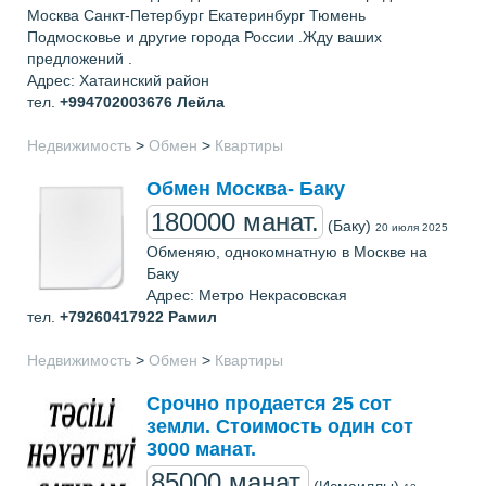
Москва Санкт-Петербург Екатеринбург Тюмень
Подмосковье и другие города России .Жду ваших
предложений .
Адрес: Хатаинский район
тел.
+994702003676
Лейла
Недвижимость
>
Обмен
>
Квартиры
Обмен Москва- Баку
180000 манат.
(Баку)
20 июля 2025
Обменяю, однокомнатную в Москве на
Баку
Адрес: Метро Некрасовская
тел.
+79260417922
Рамил
Недвижимость
>
Обмен
>
Квартиры
Срочно продается 25 сот
земли. Стоимость один сот
3000 манат.
85000 манат.
(Исмаиллы)