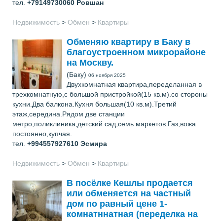
тел.
+79149730060
Ровшан
Недвижимость
>
Обмен
>
Квартиры
Обменяю квартиру в Баку в
благоустроенном микрорайоне
на Москву.
(Баку)
06 ноября 2025
Двухкомнатная квартира,переделанная в
трехкомнатную,с большой пристройкой(15 кв.м).со стороны
кухни.Два балкона.Кухня большая(10 кв.м).Третий
этаж,середина.Рядом две станции
метро,поликлиника,детский сад,семь маркетов.Газ,вожа
постоянно,купчая.
тел.
+994557927610
Эсмира
Недвижимость
>
Обмен
>
Квартиры
В посёлке Кешлы продается
или обменяется на частный
дом по равный цене 1-
комнатннатная (переделка на