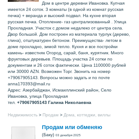
Дом в центре деревни Ивановка. Купчая
имеется 24 соток. 3 комнаты (в одной из комнат русская
печка) + веранда и высокий подвал. На кухне вторая
русская печка. Отопление- газ централизованный . Улица
Прохладная. Участок с домом недалеко от центра села.
Двор большой. Дом построен из материала турлук (дерево,
глина), отштукатурен бетоном. Преимущества- летом в
доме прохладно, зимой тепло. Кухня и все постройки
камень- известняк Огород, сарай, баня, курятник. Много
фруктовых деревьев. Площадь участка 24 сотки по
документам и 26 соток фактически. Цена 1100000 рублей
или 30000 AZN. Возможен Торг. Звонить на номер
+79067905143. Вопросы можно задать и по почте
anna170393@mail.ru
Адрес: Азербайджан, Исмаиллинский район, Село
Ивановка, улица Прохладная
тел.
+79067905143
Галина Николаевна
Недвижимость
>
Продам
>
Дома, коттеджи, виллы
Продам или обменяю
(Баку)
03 декабря 2025