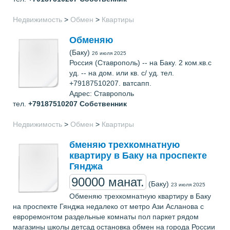
Недвижимость
>
Обмен
>
Квартиры
Обменяю
(Баку)
26 июля 2025
Россия (Ставрополь) -- на Баку. 2 ком.кв.с
уд. -- на дом. или кв. с/ уд. тел.
+79187510207. ватсапп.
Адрес: Ставрополь
тел.
+79187510207
Собственник
Недвижимость
>
Обмен
>
Квартиры
бменяю трехкомнатную
квартиру в Баку на проспекте
Гянджа
90000 манат.
(Баку)
23 июля 2025
Обменяю трехкомнатную квартиру в Баку
на проспекте Гянджа недалеко от метро Ази Асланова с
евроремонтом раздельные комнаты пол паркет рядом
магазины школы детсад остановка обмен на города России