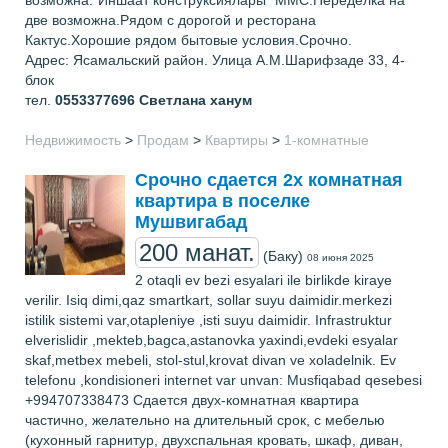
две возможна.Рядом с дорогой и ресторана
Кактус.Хорошие рядом бытовые условия.Срочно.
Адрес: Ясамальский район. Улица А.М.Шарифзаде 33, 4-
блок
тел.
0553377696
Светлана ханум
Недвижимость
>
Продам
>
Квартиры
>
1-комнатные
Срочно сдается 2х комнатная
квартира в поселке
Мушвигабад
200 манат.
(Баку)
08 июня 2025
2 otaqli ev bezi esyalari ile birlikde kiraye
verilir. Isiq dimi,qaz smartkart, sollar suyu daimidir.merkezi
istilik sistemi var,otapleniye ,isti suyu daimidir. Infrastruktur
elverislidir ,mekteb,bagca,astanovka yaxindi,evdeki esyalar
skaf,metbex mebeli, stol-stul,krovat divan ve xoladelnik. Ev
telefonu ,kondisioneri internet var unvan: Musfiqabad qesebesi
+994707338473 Сдается двух-комнатная квартира
частично, желательно на длительный срок, с мебелью
(кухонный гарнитур, двухспальная кровать, шкаф, диван,