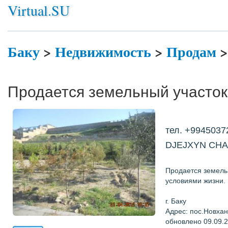
Virtual.SU
Баку
>
Недвижимость
>
Продам
Продается земельный участок 
тел. +9945037
DJEJXYN CH
Продается земельн
условиями жизни.
г. Баку
Адрес: пос.Новха
обновлено 09.09.