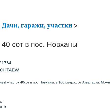
>
Дачи, гаражи, участки
>
40 сот в пос. Новханы
21764
ACHTAEW
ый участок 40сот в пос.Новханы, в 100 метрах от Аквапарка. Можн
ны
2019