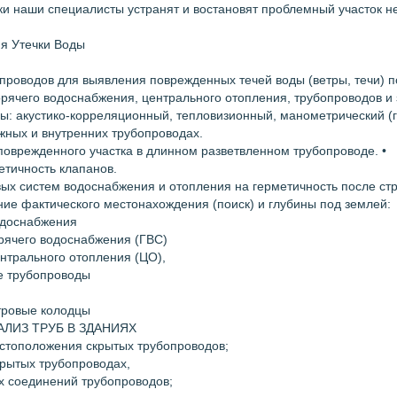
ки наши специалисты устранят и востановят проблемный участок н
ия Утечки Воды
опроводов для выявления поврежденных течей воды (ветры, течи) 
рячего водоснабжения, центрального отопления, трубопроводов и
ы: акустико-корреляционный, тепловизионный, манометрический (г
жных и внутренних трубопроводах.
поврежденного участка в длинном разветвленном трубопроводе. •
етичность клапанов.
ых систем водоснабжения и отопления на герметичность после ст
ие фактического местонахождения (поиск) и глубины под землей:
одоснабжения
орячего водоснабжения (ГВС)
нтрального отопления (ЦО),
е трубопроводы
тровые колодцы
ЛИЗ ТРУБ В ЗДАНИЯХ
стоположения скрытых трубопроводов;
скрытых трубопроводах,
х соединений трубопроводов;