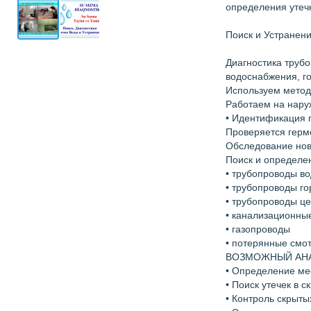
определения утеч
Поиск и Устранен
Диагностика труб
водоснабжения, го
Используем метод
Работаем на нару
• Идентификация 
Проверяется герм
Обследование нов
Поиск и определен
• трубопроводы в
• трубопроводы г
• трубопроводы це
• канализационны
• газопроводы
• потерянные смо
ВОЗМОЖНЫЙ АНА
• Определение ме
• Поиск утечек в 
• Контроль скрыты